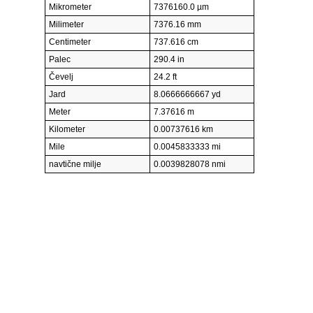
Mikrometer
7376160.0 µm
Milimeter
7376.16 mm
Centimeter
737.616 cm
Palec
290.4 in
Čevelj
24.2 ft
Jard
8.0666666667 yd
Meter
7.37616 m
Kilometer
0.00737616 km
Mile
0.0045833333 mi
navtične milje
0.0039828078 nmi