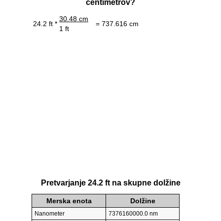
centimetrov?
30.48 cm
24.2 ft *
= 737.616 cm
1 ft
Pretvarjanje 24.2 ft na skupne dolžine
Merska enota
Dolžine
Nanometer
7376160000.0 nm