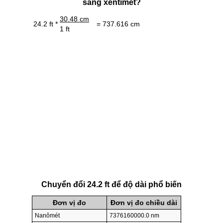
sang xentimét?
30.48 cm
24.2 ft *
= 737.616 cm
1 ft
Chuyển đổi 24.2 ft để độ dài phổ biến
Đơn vị đo
Đơn vị đo chiều dài
Nanômét
7376160000.0 nm