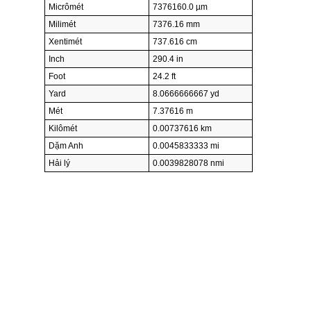
Micrômét
7376160.0 µm
Milimét
7376.16 mm
Xentimét
737.616 cm
Inch
290.4 in
Foot
24.2 ft
Yard
8.0666666667 yd
Mét
7.37616 m
Kilômét
0.00737616 km
Dặm Anh
0.0045833333 mi
Hải lý
0.0039828078 nmi