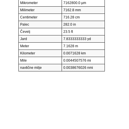
Mikrometer
7162800.0 µm
Milimeter
7162.8 mm
Centimeter
716.28 cm
Palec
282.0 in
Čevelj
23.5 ft
Jard
7.8333333333 yd
Meter
7.1628 m
Kilometer
0.0071628 km
Mile
0.0044507576 mi
navtične milje
0.0038676026 nmi