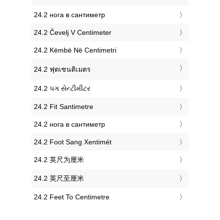
‎24.2 нога в сантиметр
‎24.2 Čevelj V Centimeter
‎24.2 Këmbë Në Centimetri
‎24.2 ฟุตเซนติเมตร
‎24.2 પગ સેન્ટીમીટર
‎24.2 Fit Santimetre
‎24.2 нога в сантиметр
‎24.2 Foot Sang Xentimét
‎24.2 英尺为厘米
‎24.2 英尺至厘米
‎24.2 Feet To Centimetre