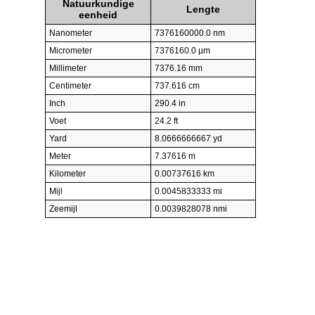
Natuurkundige
Lengte
eenheid
Nanometer
7376160000.0 nm
Micrometer
7376160.0 µm
Millimeter
7376.16 mm
Centimeter
737.616 cm
Inch
290.4 in
Voet
24.2 ft
Yard
8.0666666667 yd
Meter
7.37616 m
Kilometer
0.00737616 km
Mijl
0.0045833333 mi
Zeemijl
0.0039828078 nmi