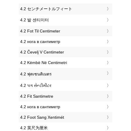
‎4.2 センチメートルフィート
‎4.2 발 센티미터
‎4.2 Fot Til Centimeter
‎4.2 нога в сантиметр
‎4.2 Čevelj V Centimeter
‎4.2 Këmbë Në Centimetri
‎4.2 ฟุตเซนติเมตร
‎4.2 પગ સેન્ટીમીટર
‎4.2 Fit Santimetre
‎4.2 нога в сантиметр
‎4.2 Foot Sang Xentimét
‎4.2 英尺为厘米