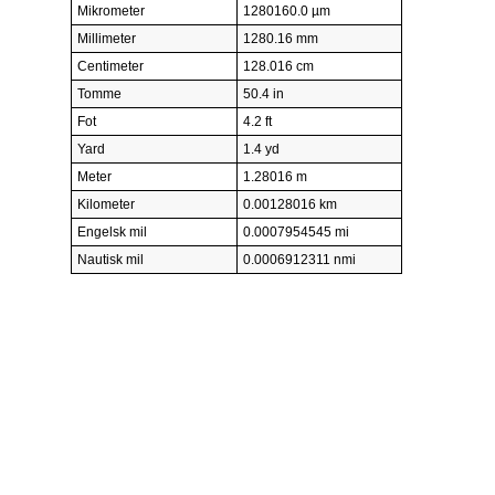
Mikrometer
1280160.0 µm
Millimeter
1280.16 mm
Centimeter
128.016 cm
Tomme
50.4 in
Fot
4.2 ft
Yard
1.4 yd
Meter
1.28016 m
Kilometer
0.00128016 km
Engelsk mil
0.0007954545 mi
Nautisk mil
0.0006912311 nmi