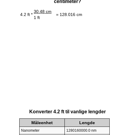
centimeter?
30.48 cm
4.2 ft *
= 128.016 cm
1 ft
Konverter 4.2 ft til vanlige lengder
Måleenhet
Lengde
Nanometer
1280160000.0 nm