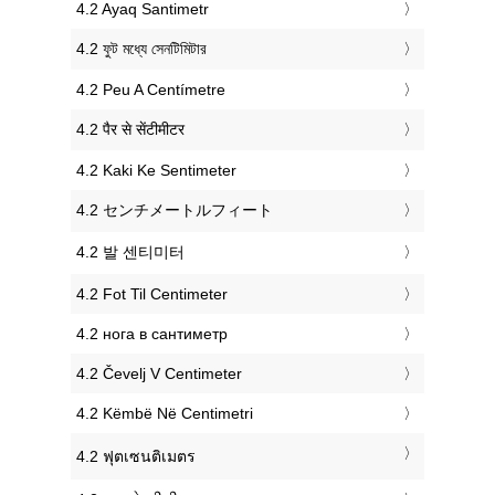
‎4.2 Ayaq Santimetr
‎4.2 ফুট মধ্যে সেনটিমিটার
‎4.2 Peu A Centímetre
‎4.2 पैर से सेंटीमीटर
‎4.2 Kaki Ke Sentimeter
‎4.2 センチメートルフィート
‎4.2 발 센티미터
‎4.2 Fot Til Centimeter
‎4.2 нога в сантиметр
‎4.2 Čevelj V Centimeter
‎4.2 Këmbë Në Centimetri
‎4.2 ฟุตเซนติเมตร