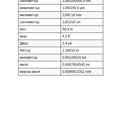
нанометър
1280160000.0 nm
микрометър
1280160.0 µm
милиметър
1280.16 mm
сантиметър
128.016 cm
инч
50.4 in
крак
4.2 ft
Двор
1.4 yd
Метър
1.28016 m
километър
0.00128016 km
миля
0.0007954545 mi
морска миля
0.0006912311 nmi