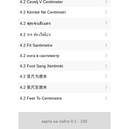
‎4.2 Čevelj V Centimeter
‎4.2 Këmbë Në Centimetri
‎4.2 ฟุตเซนติเมตร
‎4.2 પગ સેન્ટીમીટર
‎4.2 Fit Santimetre
‎4.2 нога в сантиметр
‎4.2 Foot Sang Xentimét
‎4.2 英尺为厘米
‎4.2 英尺至厘米
‎4.2 Feet To Centimetre
карта на сайта 0.1 - 100