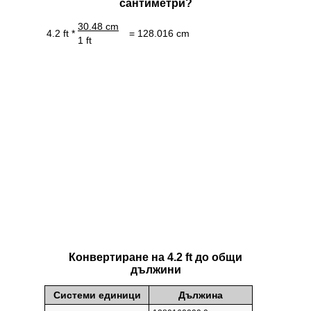
сантиметри?
30.48 cm
4.2 ft *
= 128.016 cm
1 ft
Конвертиране на 4.2 ft до общи
дължини
Системи единици
Дължина