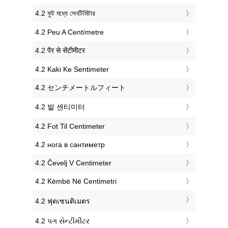
‎4.2 ফুট মধ্যে সেনটিমিটার
‎4.2 Peu A Centímetre
‎4.2 पैर से सेंटीमीटर
‎4.2 Kaki Ke Sentimeter
‎4.2 センチメートルフィート
‎4.2 발 센티미터
‎4.2 Fot Til Centimeter
‎4.2 нога в сантиметр
‎4.2 Čevelj V Centimeter
‎4.2 Këmbë Në Centimetri
‎4.2 ฟุตเซนติเมตร
‎4.2 પગ સેન્ટીમીટર