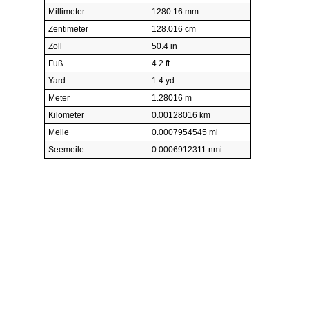
Millimeter
1280.16 mm
Zentimeter
128.016 cm
Zoll
50.4 in
Fuß
4.2 ft
Yard
1.4 yd
Meter
1.28016 m
Kilometer
0.00128016 km
Meile
0.0007954545 mi
Seemeile
0.0006912311 nmi