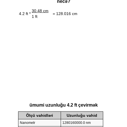
necə?
30.48 cm
4.2 ft *
= 128.016 cm
1 ft
ümumi uzunluğu 4.2 ft çevirmək
Ölçü vahidləri
Uzunluğu vahid
Nanometr
1280160000.0 nm