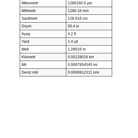
Mikrometr
1280160.0 µm
Millimetr
1280.16 mm
Santimetr
128.016 cm
Düym
50.4 in
Ayaq
4.2 ft
Yard
1.4 yd
Metr
1.28016 m
Kilometr
0.00128016 km
Mil
0.0007954545 mi
Deniz mili
0.0006912311 nmi