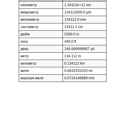
нанометр
1.34112e+11 nm
микрометр
134112000.0 µm
миллиметр
134112.0 mm
сантиметр
13411.2 cm
дюйм
5280.0 in
нога
440.0 ft
двор
146.666666667 yd
метр
134.112 m
километр
0.134112 km
миля
0.0833333333 mi
морская миля
0.0724146868 nmi