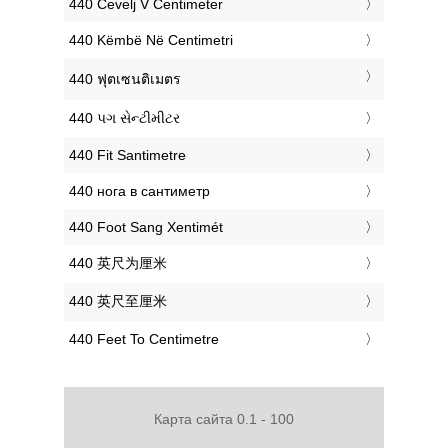
‎440 Čevelj V Centimeter
‎440 Këmbë Në Centimetri
‎440 ฟุตเซนติเมตร
‎440 પગ સેન્ટીમીટર
‎440 Fit Santimetre
‎440 нога в сантиметр
‎440 Foot Sang Xentimét
‎440 英尺为厘米
‎440 英尺至厘米
‎440 Feet To Centimetre
Карта сайта 0.1 - 100