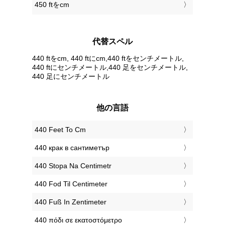
450 ftをcm
代替スペル
440 ftをcm, 440 ftにcm,440 ftをセンチメートル,
440 ftにセンチメートル,440 足をセンチメートル,
440 足にセンチメートル
他の言語
‎440 Feet To Cm
‎440 крак в сантиметър
‎440 Stopa Na Centimetr
‎440 Fod Til Centimeter
‎440 Fuß In Zentimeter
‎440 πόδι σε εκατοστόμετρο