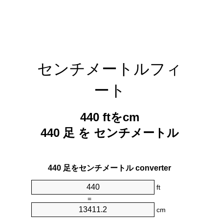
センチメートルフィ
ート
440 ftをcm
440 足 を センチメートル
440 足をセンチメートル converter
ft
=
cm