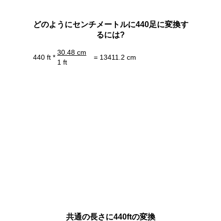
どのようにセンチメートルに440足に変換す
るには?
30.48 cm
440 ft *
= 13411.2 cm
1 ft
共通の長さに440ftの変換