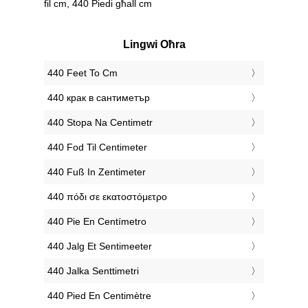
fil cm, 440 Piedi għall cm
Lingwi Oħra
‎440 Feet To Cm
‎440 крак в сантиметър
‎440 Stopa Na Centimetr
‎440 Fod Til Centimeter
‎440 Fuß In Zentimeter
‎440 πόδι σε εκατοστόμετρο
‎440 Pie En Centímetro
‎440 Jalg Et Sentimeeter
‎440 Jalka Senttimetri
‎440 Pied En Centimètre