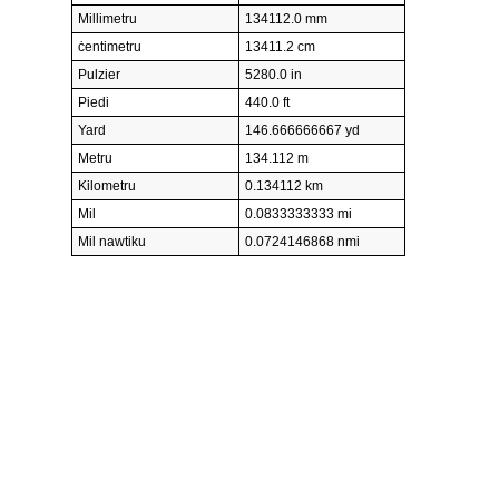
Millimetru
134112.0 mm
ċentimetru
13411.2 cm
Pulzier
5280.0 in
Piedi
440.0 ft
Yard
146.666666667 yd
Metru
134.112 m
Kilometru
0.134112 km
Mil
0.0833333333 mi
Mil nawtiku
0.0724146868 nmi