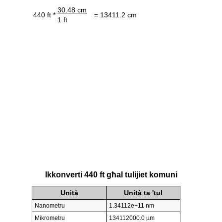
30.48 cm
440 ft *
= 13411.2 cm
1 ft
Ikkonverti 440 ft għal tulijiet komuni
Unità
Unità ta 'tul
Nanometru
1.34112e+11 nm
Mikrometru
134112000.0 µm