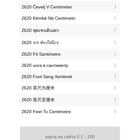
‎2620 Čevelj V Centimeter
‎2620 Këmbë Në Centimetri
‎2620 ฟุตเซนติเมตร
‎2620 પગ સેન્ટીમીટર
‎2620 Fit Santimetre
‎2620 нога в сантиметр
‎2620 Foot Sang Xentimét
‎2620 英尺为厘米
‎2620 英尺至厘米
‎2620 Feet To Centimetre
карта на сайта 0.1 - 100