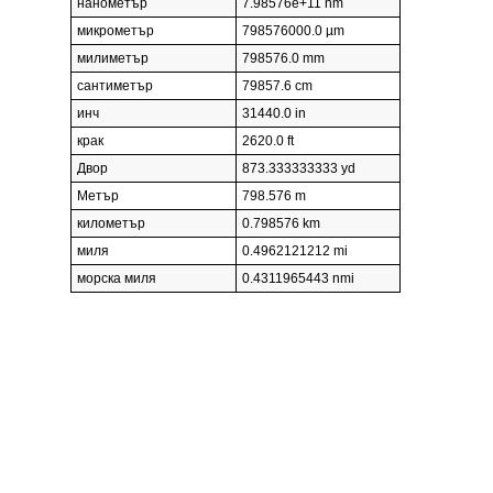
нанометър
7.98576e+11 nm
микрометър
798576000.0 µm
милиметър
798576.0 mm
сантиметър
79857.6 cm
инч
31440.0 in
крак
2620.0 ft
Двор
873.333333333 yd
Метър
798.576 m
километър
0.798576 km
миля
0.4962121212 mi
морска миля
0.4311965443 nmi