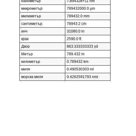
нанометър
7.89432e+11 nm
микрометър
789432000.0 µm
милиметър
789432.0 mm
сантиметър
78943.2 cm
инч
31080.0 in
крак
2590.0 ft
Двор
863.333333333 yd
Метър
789.432 m
километър
0.789432 km
миля
0.490530303 mi
морска миля
0.4262591793 nmi