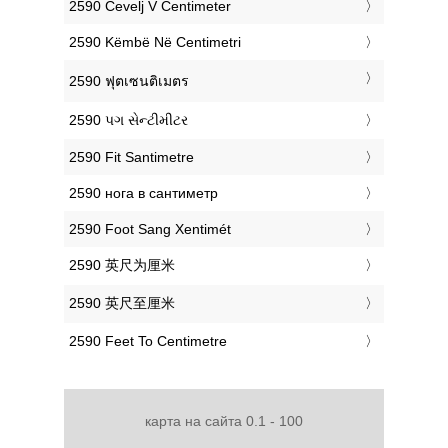
‎2590 Čevelj V Centimeter
‎2590 Këmbë Në Centimetri
‎2590 ฟุตเซนติเมตร
‎2590 પગ સેન્ટીમીટર
‎2590 Fit Santimetre
‎2590 нога в сантиметр
‎2590 Foot Sang Xentimét
‎2590 英尺为厘米
‎2590 英尺至厘米
‎2590 Feet To Centimetre
карта на сайта 0.1 - 100