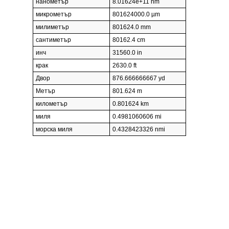
нанометър
8.01624e+11 nm
микрометър
801624000.0 µm
милиметър
801624.0 mm
сантиметър
80162.4 cm
инч
31560.0 in
крак
2630.0 ft
Двор
876.666666667 yd
Метър
801.624 m
километър
0.801624 km
миля
0.4981060606 mi
морска миля
0.4328423326 nmi