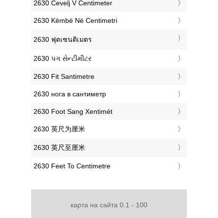
‎2630 Čevelj V Centimeter
‎2630 Këmbë Në Centimetri
‎2630 ฟุตเซนติเมตร
‎2630 પગ સેન્ટીમીટર
‎2630 Fit Santimetre
‎2630 нога в сантиметр
‎2630 Foot Sang Xentimét
‎2630 英尺为厘米
‎2630 英尺至厘米
‎2630 Feet To Centimetre
карта на сайта 0.1 - 100