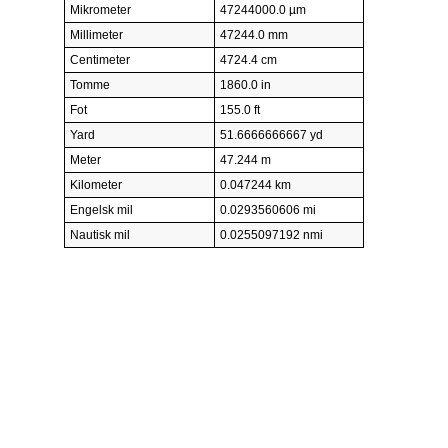
Mikrometer
47244000.0 µm
Millimeter
47244.0 mm
Centimeter
4724.4 cm
Tomme
1860.0 in
Fot
155.0 ft
Yard
51.6666666667 yd
Meter
47.244 m
Kilometer
0.047244 km
Engelsk mil
0.0293560606 mi
Nautisk mil
0.0255097192 nmi