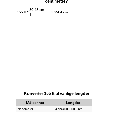
centimeter?
30.48 cm
155 ft *
= 4724.4 cm
1 ft
Konverter 155 ft til vanlige lengder
Måleenhet
Lengder
Nanometer
47244000000.0 nm