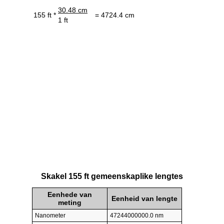
30.48 cm
155 ft *
= 4724.4 cm
1 ft
Skakel 155 ft gemeenskaplike lengtes
Eenhede van
Eenheid van lengte
meting
Nanometer
47244000000.0 nm