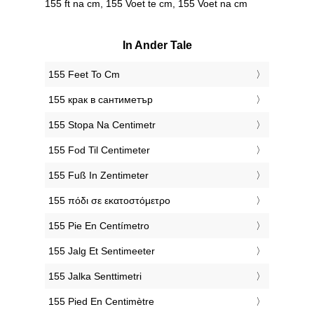
155 ft na cm, 155 Voet te cm, 155 Voet na cm
In Ander Tale
‎155 Feet To Cm
‎155 крак в сантиметър
‎155 Stopa Na Centimetr
‎155 Fod Til Centimeter
‎155 Fuß In Zentimeter
‎155 πόδι σε εκατοστόμετρο
‎155 Pie En Centímetro
‎155 Jalg Et Sentimeeter
‎155 Jalka Senttimetri
‎155 Pied En Centimètre