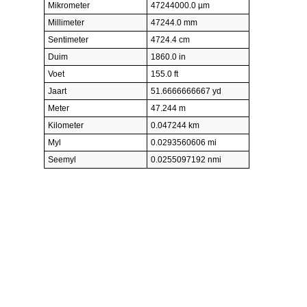
Mikrometer
47244000.0 µm
Millimeter
47244.0 mm
Sentimeter
4724.4 cm
Duim
1860.0 in
Voet
155.0 ft
Jaart
51.6666666667 yd
Meter
47.244 m
Kilometer
0.047244 km
Myl
0.0293560606 mi
Seemyl
0.0255097192 nmi