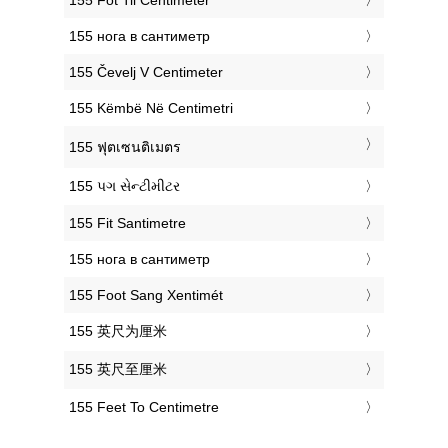
‎155 нога в сантиметр
‎155 Čevelj V Centimeter
‎155 Këmbë Në Centimetri
‎155 ฟุตเซนติเมตร
‎155 પગ સેન્ટીમીટર
‎155 Fit Santimetre
‎155 нога в сантиметр
‎155 Foot Sang Xentimét
‎155 英尺为厘米
‎155 英尺至厘米
‎155 Feet To Centimetre