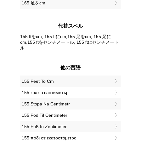
165 足をcm
代替スペル
155 ftをcm, 155 ftにcm,155 足をcm, 155 足に
cm,155 ftをセンチメートル, 155 ftにセンチメート
ル
他の言語
‎155 Feet To Cm
‎155 крак в сантиметър
‎155 Stopa Na Centimetr
‎155 Fod Til Centimeter
‎155 Fuß In Zentimeter
‎155 πόδι σε εκατοστόμετρο