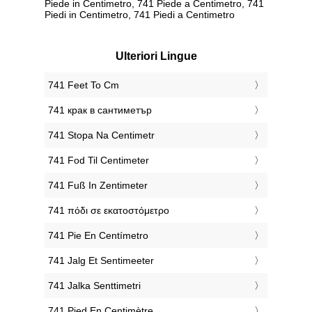
Piede in Centimetro, 741 Piede a Centimetro, 741
Piedi in Centimetro, 741 Piedi a Centimetro
Ulteriori Lingue
‎741 Feet To Cm
‎741 крак в сантиметър
‎741 Stopa Na Centimetr
‎741 Fod Til Centimeter
‎741 Fuß In Zentimeter
‎741 πόδι σε εκατοστόμετρο
‎741 Pie En Centímetro
‎741 Jalg Et Sentimeeter
‎741 Jalka Senttimetri
‎741 Pied En Centimètre