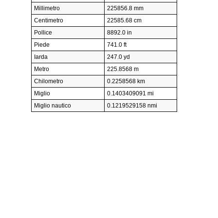
Millimetro
225856.8 mm
Centimetro
22585.68 cm
Pollice
8892.0 in
Piede
741.0 ft
Iarda
247.0 yd
Metro
225.8568 m
Chilometro
0.2258568 km
Miglio
0.1403409091 mi
Miglio nautico
0.1219529158 nmi