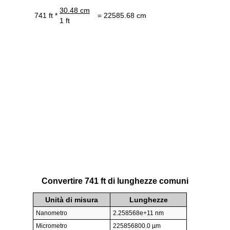
30.48 cm
741 ft *
= 22585.68 cm
1 ft
Convertire 741 ft di lunghezze comuni
Unità di misura
Lunghezze
Nanometro
2.258568e+11 nm
Micrometro
225856800.0 µm