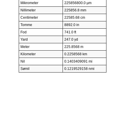
Mikrometer
225856800.0 µm
Nillimeter
225856.8 mm
Centimeter
22585.68 cm
Tomme
8892.0 in
Fod
741.0 ft
Yard
247.0 yd
Meter
225.8568 m
Kilometer
0.2258568 km
Nil
0.1403409091 mi
Sømil
0.1219529158 nmi