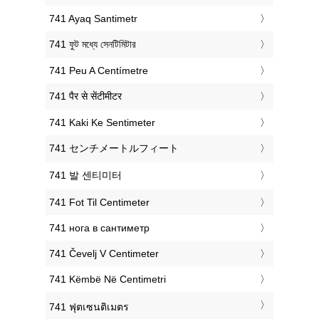
‎741 Ayaq Santimetr
‎741 ফুট মধ্যে সেনটিমিটার
‎741 Peu A Centímetre
‎741 पैर से सेंटीमीटर
‎741 Kaki Ke Sentimeter
‎741 センチメートルフィート
‎741 발 센티미터
‎741 Fot Til Centimeter
‎741 нога в сантиметр
‎741 Čevelj V Centimeter
‎741 Këmbë Në Centimetri
‎741 ฟุตเซนติเมตร