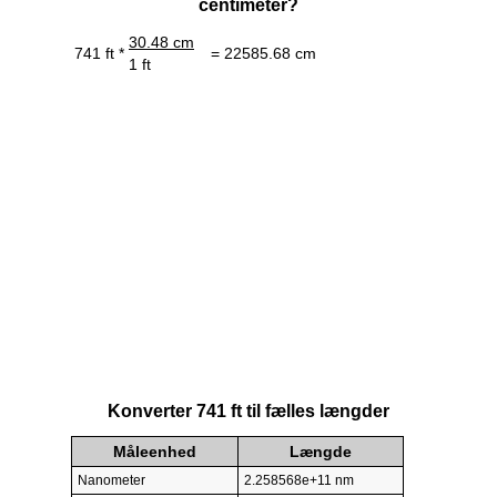
centimeter?
30.48 cm
741 ft *
= 22585.68 cm
1 ft
Konverter 741 ft til fælles længder
Måleenhed
Længde
Nanometer
2.258568e+11 nm