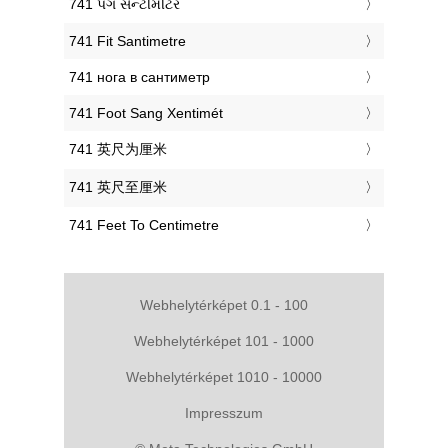
‎741 પગ સેન્ટીમીટર
‎741 Fit Santimetre
‎741 нога в сантиметр
‎741 Foot Sang Xentimét
‎741 英尺为厘米
‎741 英尺至厘米
‎741 Feet To Centimetre
Webhelytérképet 0.1 - 100
Webhelytérképet 101 - 1000
Webhelytérképet 1010 - 10000
Impresszum