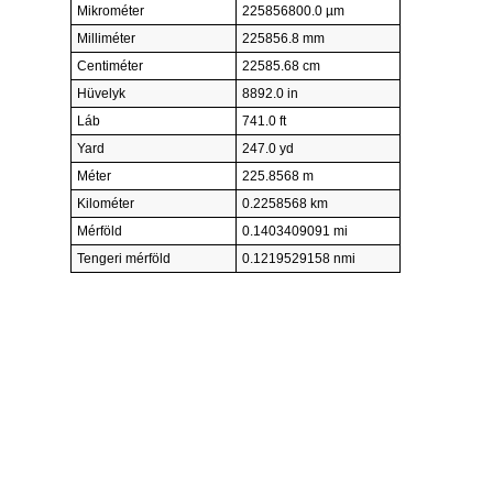
Mikrométer
225856800.0 µm
Milliméter
225856.8 mm
Centiméter
22585.68 cm
Hüvelyk
8892.0 in
Láb
741.0 ft
Yard
247.0 yd
Méter
225.8568 m
Kilométer
0.2258568 km
Mérföld
0.1403409091 mi
Tengeri mérföld
0.1219529158 nmi