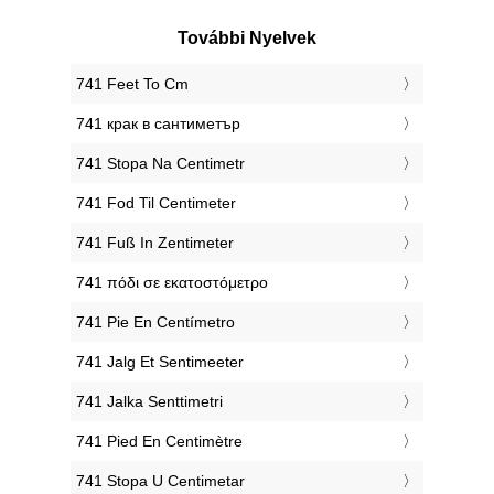
További Nyelvek
‎741 Feet To Cm
‎741 крак в сантиметър
‎741 Stopa Na Centimetr
‎741 Fod Til Centimeter
‎741 Fuß In Zentimeter
‎741 πόδι σε εκατοστόμετρο
‎741 Pie En Centímetro
‎741 Jalg Et Sentimeeter
‎741 Jalka Senttimetri
‎741 Pied En Centimètre
‎741 Stopa U Centimetar