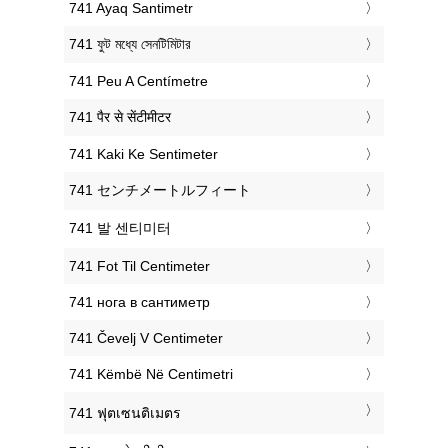
‎741 Ayaq Santimetr
‎741 ফুট মধ্যে সেনটিমিটার
‎741 Peu A Centímetre
‎741 पैर से सेंटीमीटर
‎741 Kaki Ke Sentimeter
‎741 センチメートルフィート
‎741 발 센티미터
‎741 Fot Til Centimeter
‎741 нога в сантиметр
‎741 Čevelj V Centimeter
‎741 Këmbë Në Centimetri
‎741 ฟุตเซนติเมตร