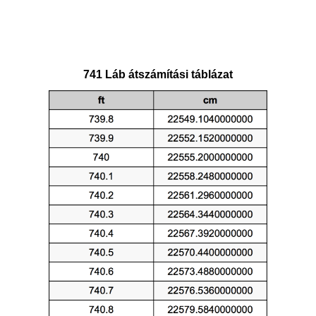
741 Láb átszámítási táblázat