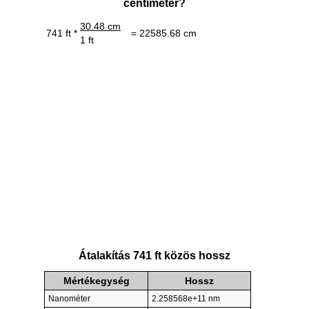
centiméter?
30.48 cm
741 ft *
= 22585.68 cm
1 ft
Átalakítás 741 ft közös hossz
Mértékegység
Hossz
Nanométer
2.258568e+11 nm