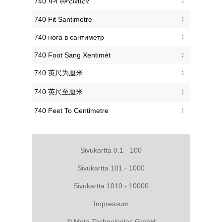
‎740 પગ સેન્ટીમીટર
‎740 Fit Santimetre
‎740 нога в сантиметр
‎740 Foot Sang Xentimét
‎740 英尺为厘米
‎740 英尺至厘米
‎740 Feet To Centimetre
Sivukartta 0.1 - 100
Sivukartta 101 - 1000
Sivukartta 1010 - 10000
Impressum
© Meta Technologies GmbH