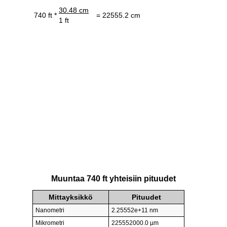
30.48 cm
740 ft *
= 22555.2 cm
1 ft
Muuntaa 740 ft yhteisiin pituudet
Mittayksikkö
Pituudet
Nanometri
2.25552e+11 nm
Mikrometri
225552000.0 µm