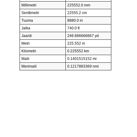
Millimetri
225552.0 mm
Senttimetri
22555.2 cm
Tuuma
8880.0 in
Jalka
740.0 ft
Jaardi
246.666666667 yd
Metri
225.552 m
Kilometri
0.225552 km
Maili
0.1401515152 mi
Merimaili
0.1217883369 nmi