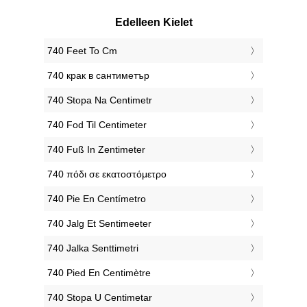
Edelleen Kielet
‎740 Feet To Cm
‎740 крак в сантиметър
‎740 Stopa Na Centimetr
‎740 Fod Til Centimeter
‎740 Fuß In Zentimeter
‎740 πόδι σε εκατοστόμετρο
‎740 Pie En Centímetro
‎740 Jalg Et Sentimeeter
‎740 Jalka Senttimetri
‎740 Pied En Centimètre
‎740 Stopa U Centimetar