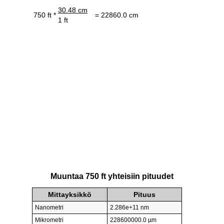
30.48 cm
750 ft *
= 22860.0 cm
1 ft
Muuntaa 750 ft yhteisiin pituudet
Mittayksikkö
Pituus
Nanometri
2.286e+11 nm
Mikrometri
228600000.0 µm