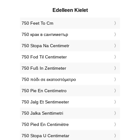
Edelleen Kielet
‎750 Feet To Cm
‎750 крак в сантиметър
‎750 Stopa Na Centimetr
‎750 Fod Til Centimeter
‎750 Fuß In Zentimeter
‎750 πόδι σε εκατοστόμετρο
‎750 Pie En Centímetro
‎750 Jalg Et Sentimeeter
‎750 Jalka Senttimetri
‎750 Pied En Centimètre
‎750 Stopa U Centimetar