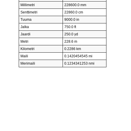
Millimetri
228600.0 mm
Senttimetri
22860.0 cm
Tuuma
9000.0 in
Jalka
750.0 ft
Jaardi
250.0 yd
Metri
228.6 m
Kilometri
0.2286 km
Maili
0.1420454545 mi
Merimaili
0.1234341253 nmi