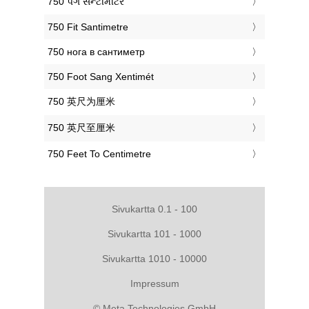
‎750 પગ સેન્ટીમીટર
‎750 Fit Santimetre
‎750 нога в сантиметр
‎750 Foot Sang Xentimét
‎750 英尺为厘米
‎750 英尺至厘米
‎750 Feet To Centimetre
Sivukartta 0.1 - 100
Sivukartta 101 - 1000
Sivukartta 1010 - 10000
Impressum
© Meta Technologies GmbH