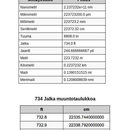
Nanometri
2.237232e+11 nm
Mikrometri
223723200.0 µm
Millimetri
223723.2 mm
Senttimetri
22372.32 cm
Tuuma
8808.0 in
Jalka
734.0 ft
Jaardi
244.666666667 yd
Metri
223.7232 m
Kilometri
0.2237232 km
Maili
0.1390151515 mi
Merimaili
0.1208008639 nmi
734 Jalka muuntotaulukkoa