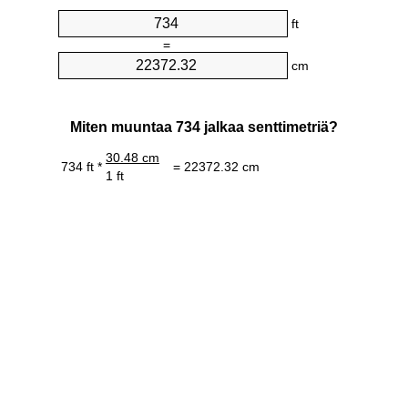
ft
=
cm
Miten muuntaa 734 jalkaa senttimetriä?
30.48 cm
734 ft *
= 22372.32 cm
1 ft