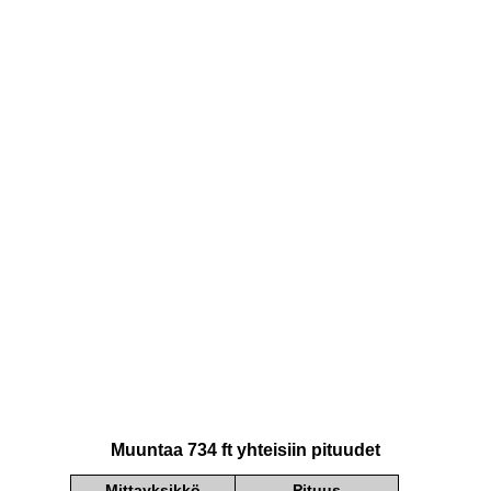
Muuntaa 734 ft yhteisiin pituudet
Mittayksikkö
Pituus