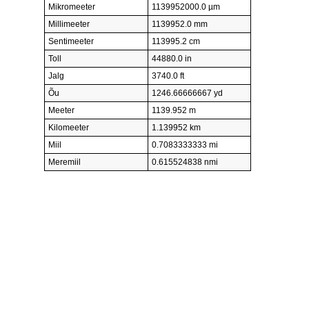
Mikromeeter
1139952000.0 µm
Millimeeter
1139952.0 mm
Sentimeeter
113995.2 cm
Toll
44880.0 in
Jalg
3740.0 ft
Õu
1246.66666667 yd
Meeter
1139.952 m
Kilomeeter
1.139952 km
Miil
0.7083333333 mi
Meremiil
0.615524838 nmi