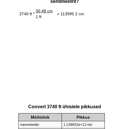
sentimeetrit?
30.48 cm
3740 ft *
= 113995.2 cm
1 ft
Convert 3740 ft ühistele pikkused
Mõõtühik
Pikkus
nanomeeter
1.139952e+12 nm