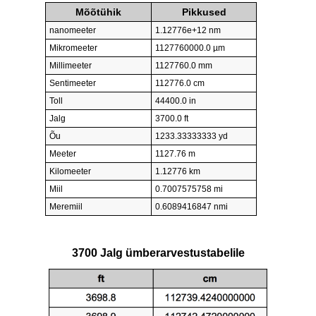
Mõõtühik
Pikkused
nanomeeter
1.12776e+12 nm
Mikromeeter
1127760000.0 µm
Millimeeter
1127760.0 mm
Sentimeeter
112776.0 cm
Toll
44400.0 in
Jalg
3700.0 ft
Õu
1233.33333333 yd
Meeter
1127.76 m
Kilomeeter
1.12776 km
Miil
0.7007575758 mi
Meremiil
0.6089416847 nmi
3700 Jalg ümberarvestustabelile