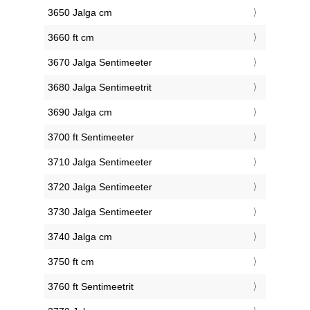
3650 Jalga cm
3660 ft cm
3670 Jalga Sentimeeter
3680 Jalga Sentimeetrit
3690 Jalga cm
3700 ft Sentimeeter
3710 Jalga Sentimeeter
3720 Jalga Sentimeeter
3730 Jalga Sentimeeter
3740 Jalga cm
3750 ft cm
3760 ft Sentimeetrit