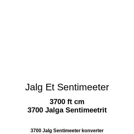
Jalg Et Sentimeeter
3700 ft cm
3700 Jalga Sentimeetrit
3700 Jalg Sentimeeter konverter