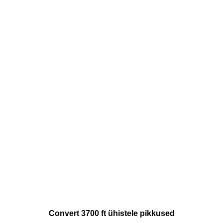
Convert 3700 ft ühistele pikkused