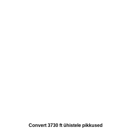
Convert 3730 ft ühistele pikkused