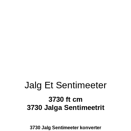
Jalg Et Sentimeeter
3730 ft cm
3730 Jalga Sentimeetrit
3730 Jalg Sentimeeter konverter