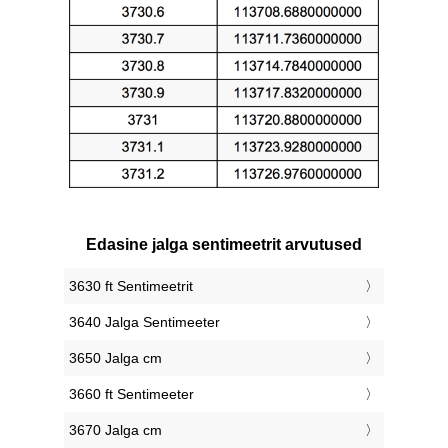
Edasine jalga sentimeetrit arvutused
3630 ft Sentimeetrit
3640 Jalga Sentimeeter
3650 Jalga cm
3660 ft Sentimeeter
3670 Jalga cm