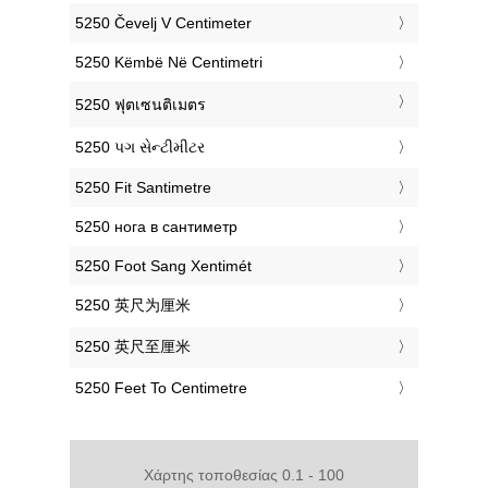
‎5250 Čevelj V Centimeter
‎5250 Këmbë Në Centimetri
‎5250 ฟุตเซนติเมตร
‎5250 પગ સેન્ટીમીટર
‎5250 Fit Santimetre
‎5250 нога в сантиметр
‎5250 Foot Sang Xentimét
‎5250 英尺为厘米
‎5250 英尺至厘米
‎5250 Feet To Centimetre
Χάρτης τοποθεσίας 0.1 - 100