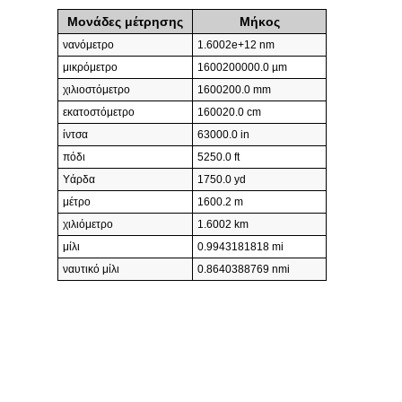
Μονάδες μέτρησης
Μήκος
νανόμετρο
1.6002e+12 nm
μικρόμετρο
1600200000.0 µm
χιλιοστόμετρο
1600200.0 mm
εκατοστόμετρο
160020.0 cm
ίντσα
63000.0 in
πόδι
5250.0 ft
Υάρδα
1750.0 yd
μέτρο
1600.2 m
χιλιόμετρο
1.6002 km
μίλι
0.9943181818 mi
ναυτικό μίλι
0.8640388769 nmi