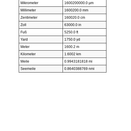
Mikrometer
1600200000.0 µm
Millimeter
1600200.0 mm
Zentimeter
160020.0 cm
Zoll
63000.0 in
Fuß
5250.0 ft
Yard
1750.0 yd
Meter
1600.2 m
Kilometer
1.6002 km
Meile
0.9943181818 mi
Seemeile
0.8640388769 nmi