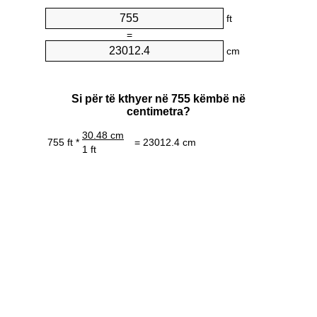
ft
=
cm
Si për të kthyer në 755 këmbë në
centimetra?
30.48 cm
755 ft *
= 23012.4 cm
1 ft