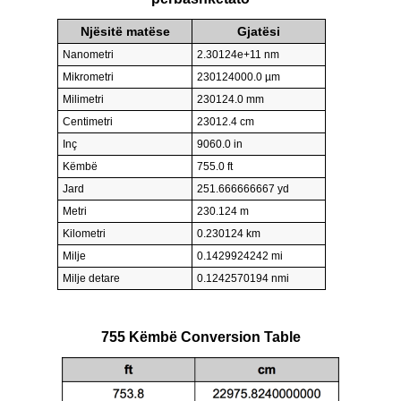
Njësitë matëse
Gjatësi
Nanometri
2.30124e+11 nm
Mikrometri
230124000.0 µm
Milimetri
230124.0 mm
Centimetri
23012.4 cm
Inç
9060.0 in
Këmbë
755.0 ft
Jard
251.666666667 yd
Metri
230.124 m
Kilometri
0.230124 km
Milje
0.1429924242 mi
Milje detare
0.1242570194 nmi
755 Këmbë Conversion Table