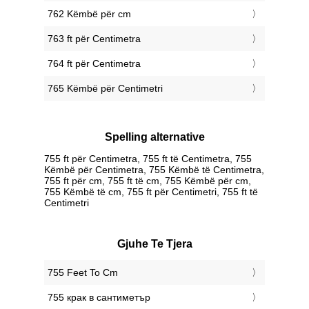
762 Këmbë për cm
763 ft për Centimetra
764 ft për Centimetra
765 Këmbë për Centimetri
Spelling alternative
755 ft për Centimetra, 755 ft të Centimetra, 755
Këmbë për Centimetra, 755 Këmbë të Centimetra,
755 ft për cm, 755 ft të cm, 755 Këmbë për cm,
755 Këmbë të cm, 755 ft për Centimetri, 755 ft të
Centimetri
Gjuhe Te Tjera
‎755 Feet To Cm
‎755 крак в сантиметър