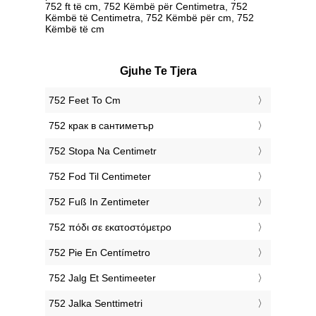
752 ft të cm, 752 Këmbë për Centimetra, 752
Këmbë të Centimetra, 752 Këmbë për cm, 752
Këmbë të cm
Gjuhe Te Tjera
‎752 Feet To Cm
‎752 крак в сантиметър
‎752 Stopa Na Centimetr
‎752 Fod Til Centimeter
‎752 Fuß In Zentimeter
‎752 πόδι σε εκατοστόμετρο
‎752 Pie En Centímetro
‎752 Jalg Et Sentimeeter
‎752 Jalka Senttimetri