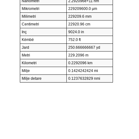
Nanometri
2.292096e+11 nm
Mikrometri
229209600.0 µm
Milimetri
229209.6 mm
Centimetri
22920.96 cm
Inç
9024.0 in
Këmbë
752.0 ft
Jard
250.666666667 yd
Metri
229.2096 m
Kilometri
0.2292096 km
Milje
0.1424242424 mi
Milje detare
0.1237632829 nmi