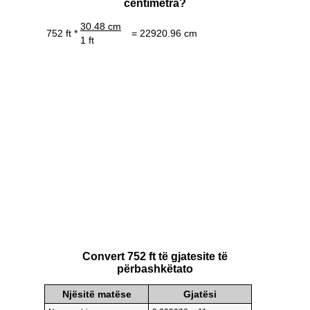
centimetra?
30.48 cm
752 ft *
= 22920.96 cm
1 ft
Convert 752 ft të gjatesite të
përbashkëtato
Njësitë matëse
Gjatësi