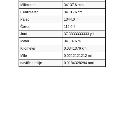
Milimeter
34137.6 mm
Centimeter
3413.76 cm
Palec
1344.0 in
Čevelj
112.0 ft
Jard
37.3333333333 yd
Meter
34.1376 m
Kilometer
0.0341376 km
Mile
0.0212121212 mi
navtične milje
0.0184328294 nmi