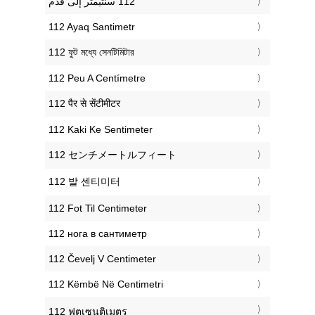
‎112 Ayaq Santimetr
‎112 ফুট মধ্যে সেনটিমিটার
‎112 Peu A Centímetre
‎112 पैर से सेंटीमीटर
‎112 Kaki Ke Sentimeter
‎112 センチメートルフィート
‎112 발 센티미터
‎112 Fot Til Centimeter
‎112 нога в сантиметр
‎112 Čevelj V Centimeter
‎112 Këmbë Në Centimetri
‎112 ฟุตเซนติเมตร