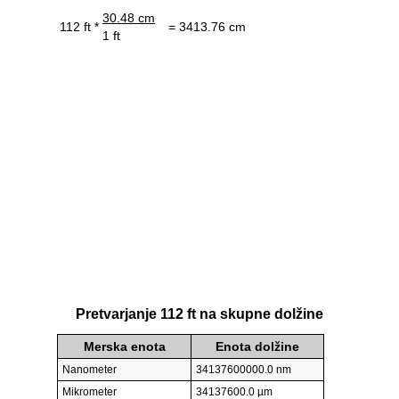
30.48 cm
112 ft *
= 3413.76 cm
1 ft
Pretvarjanje 112 ft na skupne dolžine
Merska enota
Enota dolžine
Nanometer
34137600000.0 nm
Mikrometer
34137600.0 µm