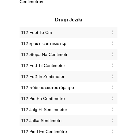
Centimetrov
Drugi Jeziki
‎112 Feet To Cm
‎112 крак в сантиметър
‎112 Stopa Na Centimetr
‎112 Fod Til Centimeter
‎112 Fuß In Zentimeter
‎112 πόδι σε εκατοστόμετρο
‎112 Pie En Centímetro
‎112 Jalg Et Sentimeeter
‎112 Jalka Senttimetri
‎112 Pied En Centimètre