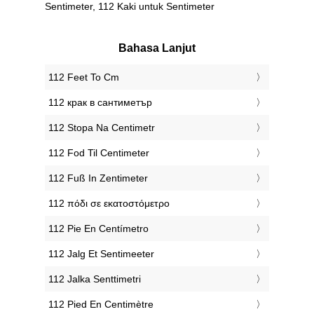
Sentimeter, 112 Kaki untuk Sentimeter
Bahasa Lanjut
‎112 Feet To Cm
‎112 крак в сантиметър
‎112 Stopa Na Centimetr
‎112 Fod Til Centimeter
‎112 Fuß In Zentimeter
‎112 πόδι σε εκατοστόμετρο
‎112 Pie En Centímetro
‎112 Jalg Et Sentimeeter
‎112 Jalka Senttimetri
‎112 Pied En Centimètre