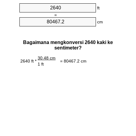
ft
=
cm
Bagaimana mengkonversi 2640 kaki ke
sentimeter?
30.48 cm
2640 ft *
= 80467.2 cm
1 ft