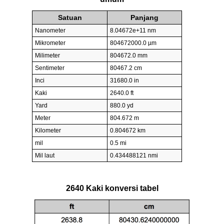
Satuan
Panjang
Nanometer
8.04672e+11 nm
Mikrometer
804672000.0 µm
Milimeter
804672.0 mm
Sentimeter
80467.2 cm
Inci
31680.0 in
Kaki
2640.0 ft
Yard
880.0 yd
Meter
804.672 m
Kilometer
0.804672 km
mil
0.5 mi
Mil laut
0.434488121 nmi
2640 Kaki konversi tabel