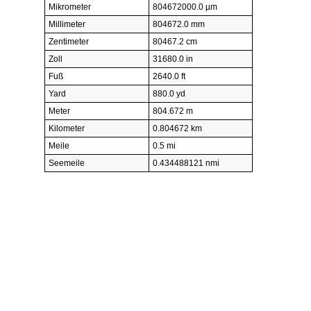
Mikrometer
804672000.0 µm
Millimeter
804672.0 mm
Zentimeter
80467.2 cm
Zoll
31680.0 in
Fuß
2640.0 ft
Yard
880.0 yd
Meter
804.672 m
Kilometer
0.804672 km
Meile
0.5 mi
Seemeile
0.434488121 nmi