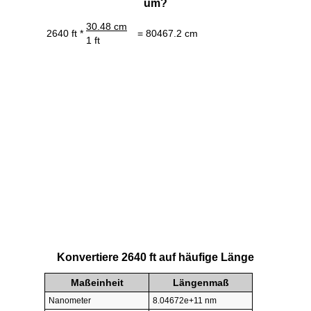
um?
30.48 cm
2640 ft *
= 80467.2 cm
1 ft
Konvertiere 2640 ft auf häufige Länge
Maßeinheit
Längenmaß
Nanometer
8.04672e+11 nm