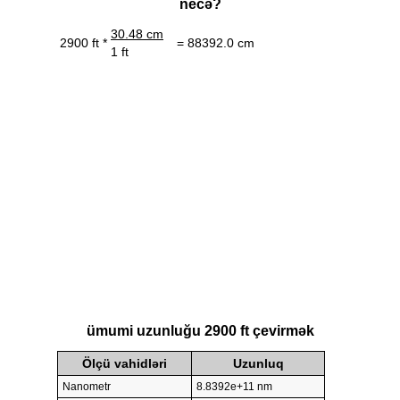
necə?
30.48 cm
2900 ft *
= 88392.0 cm
1 ft
ümumi uzunluğu 2900 ft çevirmək
Ölçü vahidləri
Uzunluq
Nanometr
8.8392e+11 nm