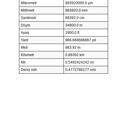
Mikrometr
883920000.0 µm
Millimetr
883920.0 mm
Santimetr
88392.0 cm
Düym
34800.0 in
Ayaq
2900.0 ft
Yard
966.666666667 yd
Metr
883.92 m
Kilometr
0.88392 km
Mil
0.5492424242 mi
Deniz mili
0.4772786177 nmi