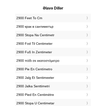
Əlavə Dillər
‎2900 Feet To Cm
‎2900 крак в сантиметър
‎2900 Stopa Na Centimetr
‎2900 Fod Til Centimeter
‎2900 Fuß In Zentimeter
‎2900 πόδι σε εκατοστόμετρο
‎2900 Pie En Centímetro
‎2900 Jalg Et Sentimeeter
‎2900 Jalka Senttimetri
‎2900 Pied En Centimètre
‎2900 Stopa U Centimetar