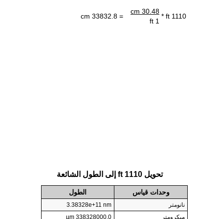
30.48 cm
= 33832.8 cm
1110 ft *
1 ft
تحويل 1110 ft إلى الطول الشائعة
وحدات قياس
الطول
نانومتر
3.38328e+11 nm
ميكرومتر
338328000.0 µm