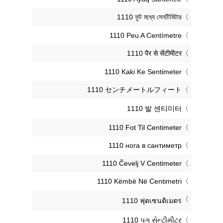
‎1110 ফুট মধ্যে সেনটিমিটার
‎1110 Peu A Centímetre
‎1110 पैर से सेंटीमीटर
‎1110 Kaki Ke Sentimeter
‎1110 センチメートルフィート
‎1110 발 센티미터
‎1110 Fot Til Centimeter
‎1110 нога в сантиметр
‎1110 Čevelj V Centimeter
‎1110 Këmbë Në Centimetri
‎1110 ฟุตเซนติเมตร
‎1110 પગ સેન્ટીમીટર