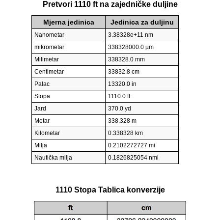
Pretvori 1110 ft na zajedničke duljine
Mjerna jedinica
Jedinica za duljinu
Nanometar
3.38328e+11 nm
mikrometar
338328000.0 µm
Milimetar
338328.0 mm
Centimetar
33832.8 cm
Palac
13320.0 in
Stopa
1110.0 ft
Jard
370.0 yd
Metar
338.328 m
Kilometar
0.338328 km
Milja
0.2102272727 mi
Nautička milja
0.1826825054 nmi
1110 Stopa Tablica konverzije