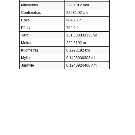
Milimetras
229819.2 mm
Centimetras
22981.92 cm
Colis
9048.0 in
Pėda
754.0 ft
Yard
251.333333333 yd
Metras
229.8192 m
Kilometras
0.2298192 km
Mylia
0.1428030303 mi
Jūrmylė
0.1240924406 nmi