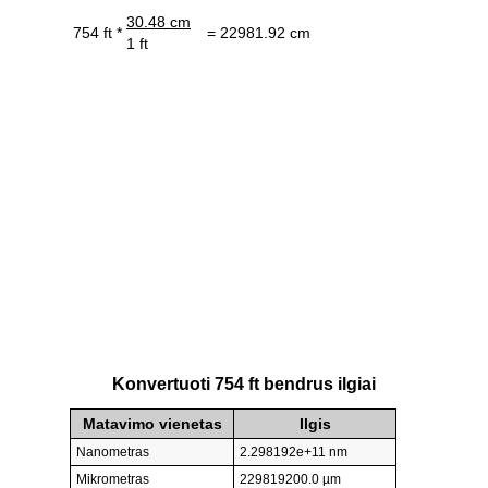
30.48 cm
754 ft *
= 22981.92 cm
1 ft
Konvertuoti 754 ft bendrus ilgiai
Matavimo vienetas
Ilgis
Nanometras
2.298192e+11 nm
Mikrometras
229819200.0 µm