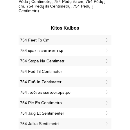
Pėda į Centimetrų, 754 Pėdų iki cm, 754 Pėdų į
cm, 754 Pėdų iki Centimetrų, 754 Pėdų į
Centimetrų
Kitos Kalbos
‎754 Feet To Cm
‎754 крак в сантиметър
‎754 Stopa Na Centimetr
‎754 Fod Til Centimeter
‎754 Fuß In Zentimeter
‎754 πόδι σε εκατοστόμετρο
‎754 Pie En Centímetro
‎754 Jalg Et Sentimeeter
‎754 Jalka Senttimetri