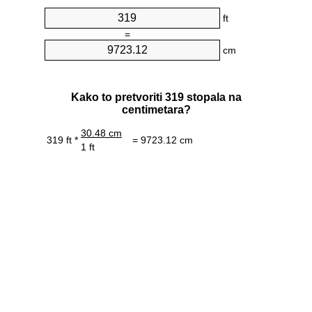
ft
=
cm
Kako to pretvoriti 319 stopala na
centimetara?
30.48 cm
319 ft *
= 9723.12 cm
1 ft