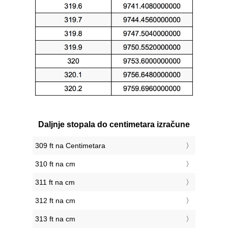
Daljnje stopala do centimetara izračune
309 ft na Centimetara
310 ft na cm
311 ft na cm
312 ft na cm
313 ft na cm