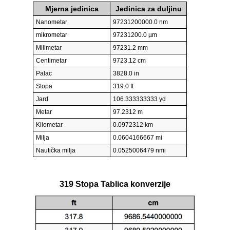
Mjerna jedinica
Jedinica za duljinu
Nanometar
97231200000.0 nm
mikrometar
97231200.0 µm
Milimetar
97231.2 mm
Centimetar
9723.12 cm
Palac
3828.0 in
Stopa
319.0 ft
Jard
106.333333333 yd
Metar
97.2312 m
Kilometar
0.0972312 km
Milja
0.0604166667 mi
Nautička milja
0.0525006479 nmi
319 Stopa Tablica konverzije