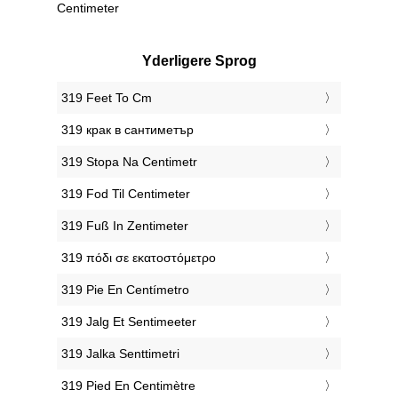
Centimeter
Yderligere Sprog
‎319 Feet To Cm
‎319 крак в сантиметър
‎319 Stopa Na Centimetr
‎319 Fod Til Centimeter
‎319 Fuß In Zentimeter
‎319 πόδι σε εκατοστόμετρο
‎319 Pie En Centímetro
‎319 Jalg Et Sentimeeter
‎319 Jalka Senttimetri
‎319 Pied En Centimètre