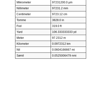
Mikrometer
97231200.0 µm
Nillimeter
97231.2 mm
Centimeter
9723.12 cm
Tomme
3828.0 in
Fod
319.0 ft
Yard
106.333333333 yd
Meter
97.2312 m
Kilometer
0.0972312 km
Nil
0.0604166667 mi
Sømil
0.0525006479 nmi