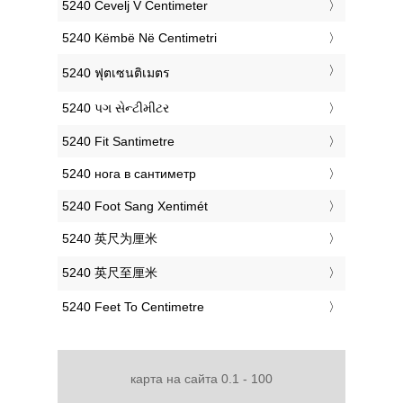
‎5240 Čevelj V Centimeter
‎5240 Këmbë Në Centimetri
‎5240 ฟุตเซนติเมตร
‎5240 પગ સેન્ટીમીટર
‎5240 Fit Santimetre
‎5240 нога в сантиметр
‎5240 Foot Sang Xentimét
‎5240 英尺为厘米
‎5240 英尺至厘米
‎5240 Feet To Centimetre
карта на сайта 0.1 - 100