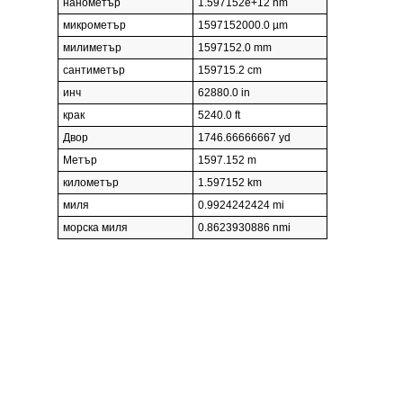
нанометър
1.597152e+12 nm
микрометър
1597152000.0 µm
милиметър
1597152.0 mm
сантиметър
159715.2 cm
инч
62880.0 in
крак
5240.0 ft
Двор
1746.66666667 yd
Метър
1597.152 m
километър
1.597152 km
миля
0.9924242424 mi
морска миля
0.8623930886 nmi