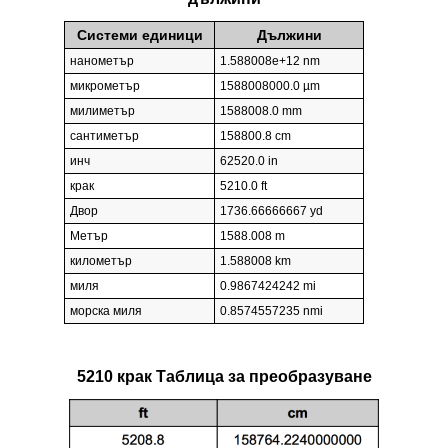
Системи единици
Дължини
нанометър
1.588008e+12 nm
микрометър
1588008000.0 µm
милиметър
1588008.0 mm
сантиметър
158800.8 cm
инч
62520.0 in
крак
5210.0 ft
Двор
1736.66666667 yd
Метър
1588.008 m
километър
1.588008 km
миля
0.9867424242 mi
морска миля
0.8574557235 nmi
5210 крак Таблица за преобразуване