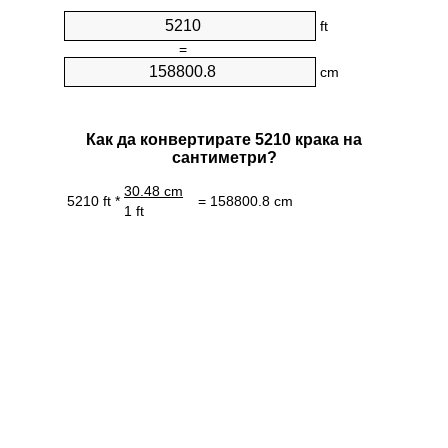
ft
=
cm
Как да конвертирате 5210 крака на
сантиметри?
30.48 cm
5210 ft *
= 158800.8 cm
1 ft