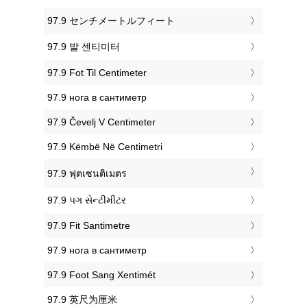
‎97.9 センチメートルフィート
‎97.9 발 센티미터
‎97.9 Fot Til Centimeter
‎97.9 нога в сантиметр
‎97.9 Čevelj V Centimeter
‎97.9 Këmbë Në Centimetri
‎97.9 ฟุตเซนติเมตร
‎97.9 પગ સેન્ટીમીટર
‎97.9 Fit Santimetre
‎97.9 нога в сантиметр
‎97.9 Foot Sang Xentimét
‎97.9 英尺为厘米