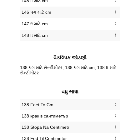
145 ft માટે cm
146 પગ માટે cm
147 ft માટે cm
148 ft માટે cm
વૈકલ્પિક જોડણી
138 પગ માટે સેન્ટીમીટર, 138 પગ માટે cm, 138 ft માટે
સેન્ટીમીટર
વધુ ભાષા
‎138 Feet To Cm
‎138 крак в сантиметър
‎138 Stopa Na Centimetr
‎138 Fod Til Centimeter