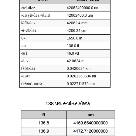
નેનોમીટર
42062400000.0 nm
માઇક્રોમીટર જોડાઈ
42062400.0 µm
મિલિમીટર
42062.4 mm
સેન્ટીમીટર
4206.24 cm
ઇંચ
1656.0 in
પગ
138.0 ft
યાર્ડ
46.0 yd
મીટર
42.0624 m
કિલોમીટર
0.0420624 km
માઇલ
0.0261363636 mi
દરિયાઈ માઇલ
0.022711879 nmi
138 પગ રૂપાંતર કોષ્ટક