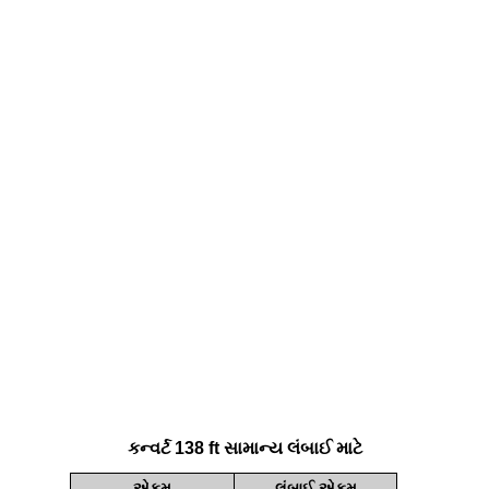
કન્વર્ટ 138 ft સામાન્ય લંબાઈ માટે
એકમ
લંબાઈ એકમ