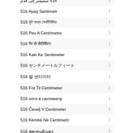
‎516 Ayaq Santimetr
‎516 ফুট মধ্যে সেনটিমিটার
‎516 Peu A Centímetre
‎516 पैर से सेंटीमीटर
‎516 Kaki Ke Sentimeter
‎516 センチメートルフィート
‎516 발 센티미터
‎516 Fot Til Centimeter
‎516 нога в сантиметр
‎516 Čevelj V Centimeter
‎516 Këmbë Në Centimetri
‎516 ฟุตเซนติเมตร