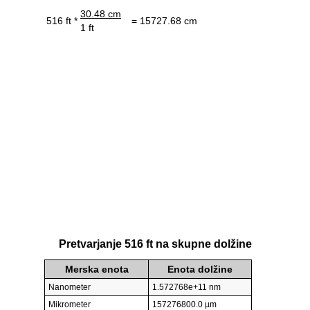
30.48 cm
516 ft *
= 15727.68 cm
1 ft
Pretvarjanje 516 ft na skupne dolžine
Merska enota
Enota dolžine
Nanometer
1.572768e+11 nm
Mikrometer
157276800.0 µm