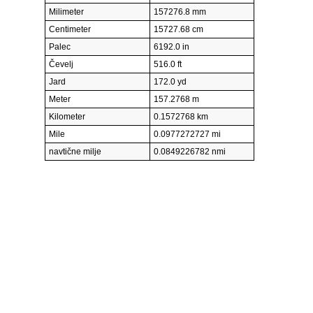
Milimeter
157276.8 mm
Centimeter
15727.68 cm
Palec
6192.0 in
Čevelj
516.0 ft
Jard
172.0 yd
Meter
157.2768 m
Kilometer
0.1572768 km
Mile
0.0977272727 mi
navtične milje
0.0849226782 nmi