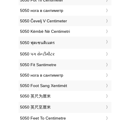
‎5050 нога в сантиметр
‎5050 Čevelj V Centimeter
‎5050 Këmbë Në Centimetri
‎5050 ฟุตเซนติเมตร
‎5050 પગ સેન્ટીમીટર
‎5050 Fit Santimetre
‎5050 нога в сантиметр
‎5050 Foot Sang Xentimét
‎5050 英尺为厘米
‎5050 英尺至厘米
‎5050 Feet To Centimetre