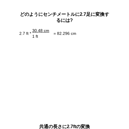
どのようにセンチメートルに2.7足に変換す
るには?
30.48 cm
2.7 ft *
= 82.296 cm
1 ft
共通の長さに2.7ftの変換