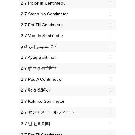
‎2.7 Picior în Centimetru
‎2.7 Stopa Na Centimeter
‎2.7 Fot Till Centimeter
‎2.7 Voet In Sentimeter
‎2.7 Ayaq Santimetr
‎2.7 ফুট মধ্যে সেনটিমিটার
‎2.7 Peu A Centímetre
‎2.7 पैर से सेंटीमीटर
‎2.7 Kaki Ke Sentimeter
‎2.7 センチメートルフィート
‎2.7 발 센티미터
‎2.7 Fot Til Centimeter