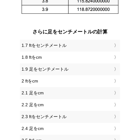
さらに足をセンチメートルの計算
1.7 ftをセンチメートル
1.8 ftをcm
1.9 足をセンチメートル
2 ftをcm
2.1 足をcm
2.2 足をcm
2.3 ftをセンチメートル
2.4 足をcm