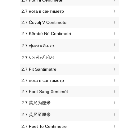
‎2.7 нога в сантиметр
‎2.7 Čevelj V Centimeter
‎2.7 Këmbë Në Centimetri
‎2.7 ฟุตเซนติเมตร
‎2.7 પગ સેન્ટીમીટર
‎2.7 Fit Santimetre
‎2.7 нога в сантиметр
‎2.7 Foot Sang Xentimét
‎2.7 英尺为厘米
‎2.7 英尺至厘米
‎2.7 Feet To Centimetre