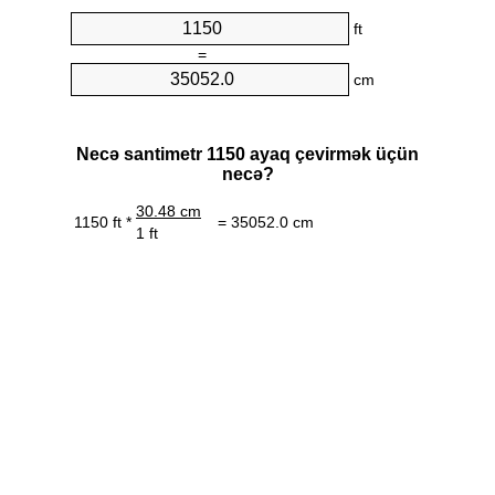
ft
=
cm
Necə santimetr 1150 ayaq çevirmək üçün
necə?
30.48 cm
1150 ft *
= 35052.0 cm
1 ft