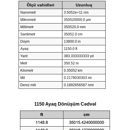
Ölçü vahidləri
Uzunluq
Nanometr
3.5052e+11 nm
Mikrometr
350520000.0 µm
Millimetr
350520.0 mm
Santimetr
35052.0 cm
Düym
13800.0 in
Ayaq
1150.0 ft
Yard
383.333333333 yd
Metr
350.52 m
Kilometr
0.35052 km
Mil
0.2178030303 mi
Deniz mili
0.1892656587 nmi
1150 Ayaq Dönüşüm Cədvəl