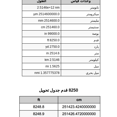
وحدات قياس
الطول
نانومتر
2.5146e+12 nm
ميكرومتر
2514600000.0 µm
مليمتر
2514600.0 mm
سنتيمتر
251460.0 cm
بوصة
99000.0 in
قدم
8250.0 ft
يارد
2750.0 yd
متر
2514.6 m
كيلومتر
2.5146 km
ميل
1.5625 mi
ميل بحري
1.357775378 nmi
8250 قدم جدول تحويل